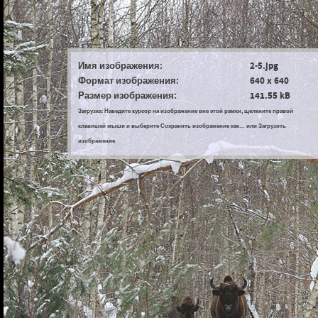
Имя изображения:
2-5.jpg
Формат изображения:
640 x 640
Размер изображения:
141.55 kB
Загрузка: Наведите курсор на изображение вне этой рамки, щелкните правой
клавишей мыши и выберите Сохранить изображение как… или Загрузить
изображение