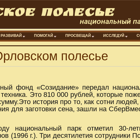
РАЗВИВАЙ
ПОМОГАЙ
ПРОСВЕЩАЙ
ИССЛЕДУЙ
С
 Орловском полесье
льный фонд «Созидание» передал национа
 техника. Это 810 000 рублей, которые п
умму.Это история про то, как сотни людей,
ания для заготовки сена, зашли на СберВмес
оду национальный парк отметил 30-ле
в (1996 г.). Три десятилетия сотрудники П